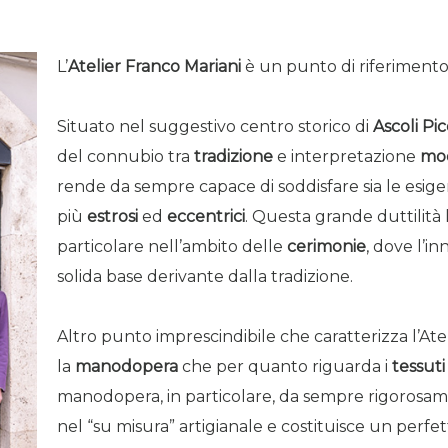
L’
Atelier Franco Mariani
è un punto di riferimento
Situato nel suggestivo centro storico di
Ascoli Pi
del connubio tra
tradizione
e interpretazione
mo
rende da sempre capace di soddisfare sia le esigen
più
estrosi
ed
eccentrici
. Questa grande duttilità l
particolare nell’ambito delle
cerimonie
, dove l’i
solida base derivante dalla tradizione.
Altro punto imprescindibile che caratterizza l’Atel
la
manodopera
che per quanto riguarda i
tessuti
manodopera, in particolare, da sempre rigorosame
nel “su misura” artigianale e costituisce un perfet